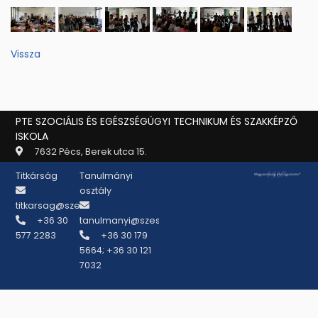
Vissza
PTE SZOCIÁLIS ÉS EGÉSZSÉGÜGYI TECHNIKUM ÉS SZAKKÉPZŐ
ISKOLA
7632 Pécs, Berek utca 15.
Titkárság
Tanulmányi
osztály
titkarsag@szeszi.pte.hu
+36 30
tanulmanyi@szeszi.pte.hu
577 2283
+36 30 179
5664; +36 30 121
7032